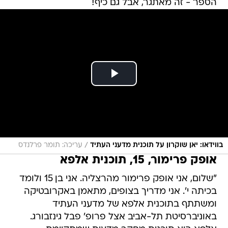
הספר - זה מאתגר, אבל גם כיף!
/
בווידאו: יאן שוקרון על תוכנית מדעני העתיד
עריכה: תומר פרלנדס
אופק פרימור, 15, תוכנית אלפא
"שלום, אני אופק פרימור מהרצליה. אני בן 15 ולומד
בכיתה י'. אני מדריך בצופים, מתאמן באקרובטיקה
ומשתתף בתוכנית אלפא של מדעני העתיד
באוניברסיטת תל-אביב אצל פרופ' פבל גינזבורג.