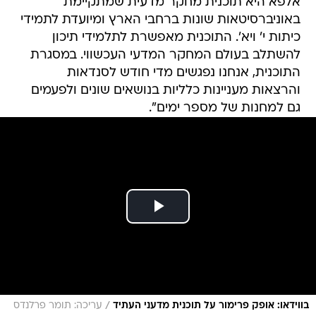
אלפא היא תוכנית מחקר מדעית שמתקיימת
באוניברסיטאות שונות ברחבי הארץ ומיועדת לתמידי
כיתות י' ויא'. התוכנית מאפשרת לתלמידי תיכון
להשתלב בעולם המחקר המדעי העכשווי. במסגרת
התוכנית, אנחנו נפגשים מדי חודש לסנדאות
והרצאות מעניינות כלליות בנושאים שונים ולפעמים
גם למחנות של מספר ימים".
/
בווידאו: אופק פרימור על תוכנית מדעני העתיד
עריכה: תומר פרלנדס